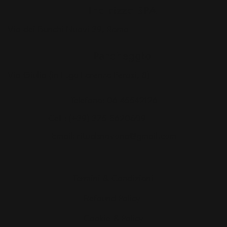
Indirizzo SPA
Via dei Banchi Nuovi 39, Roma
Parcheggio
Via Giulia (in L.go Lorenzo Perosi, 8)
Telefono:
06 45542126
Cell :
(+39) 375 5620609
Email:
ritualsnavona@gmail.com
Termini & Condizioni
Refound Policy
Cookie & Policy