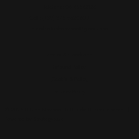
Telefono:
06 45542126
Cell :
(+39) 375 5620609
Email:
ritualsnavona@gmail.com
Termini & Condizioni
Refound Policy
Cookie & Policy
Privacy Policy
© 2026 Rituals Navona. Tutti i diritti sono riservati |
Powered by Strategytask