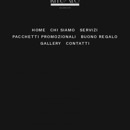
HOME
CHI SIAMO
SERVIZI
PACCHETTI PROMOZIONALI
BUONO REGALO
GALLERY
CONTATTI
Indirizzo SPA
Via dei Banchi Nuovi 39, Roma
Parcheggio
Via Giulia (in L.go Lorenzo Perosi, 8)
Telefono:
06 45542126
Cell :
(+39) 375 5620609