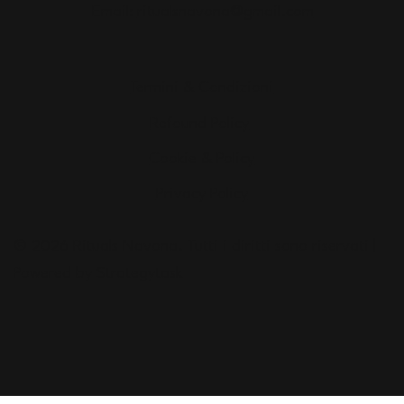
Email:
ritualsnavona@gmail.com
Termini & Condizioni
Refound Policy
Cookie & Policy
Privacy Policy
© 2026 Rituals Navona. Tutti i diritti sono riservati |
Powered by Strategytask