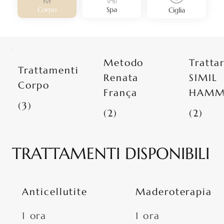
Corpo
Spa
Ciglia
Metodo
Tratta
Trattamenti
Renata
SIMIL
Corpo
França
HAM
(3)
(2)
(2)
TRATTAMENTI DISPONIBILI
Anticellutite
Maderoterapia
1 ora
1 ora