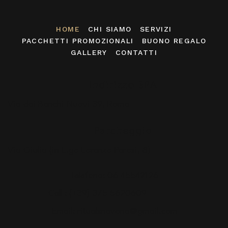
HOME
CHI SIAMO
SERVIZI
PACCHETTI PROMOZIONALI
BUONO REGALO
GALLERY
CONTATTI
Indirizzo SPA
Via dei Banchi Nuovi 39, Roma
Parcheggio
Via Giulia (in L.go Lorenzo Perosi, 8)
Telefono:
06 45542126
Cell :
(+39) 375 5620609
Email:
ritualsnavona@gmail.com