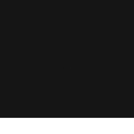
Termini & Condizioni
Refound Policy
Cookie & Policy
Privacy Policy
© 2026 Rituals Navona. Tutti i diritti sono riservati |
Powered by Strategytask