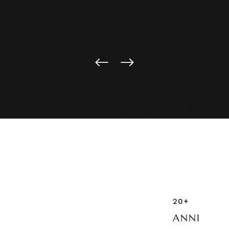
RITUALS NAVONA
20+
ANNI