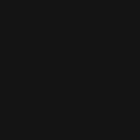
Via dei Banchi Nuovi 39, Roma
Parcheggio
Via Giulia (in L.go Lorenzo Perosi, 8)
Telefono:
06 45542126
Cell :
(+39) 375 5620609
Email:
ritualsnavona@gmail.com
Termini & Condizioni
Refound Policy
Cookie & Policy
Privacy Policy