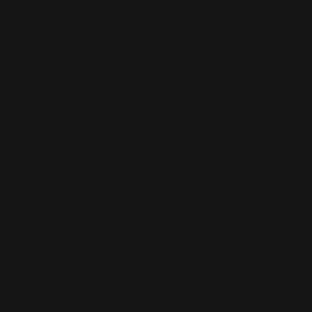
Parking
Via Giulia (in L.go Lorenzo Perosi, 8)
Telephone:
06 45542126
Cell:
(+39) 375 5620609
Email:
ritualsnavona@gmail.com
Terms & Conditions
Refound Policy
Cookies & Policy
Privacy Policy
© 2026 Rituals Navona. All rights reserved | Powered